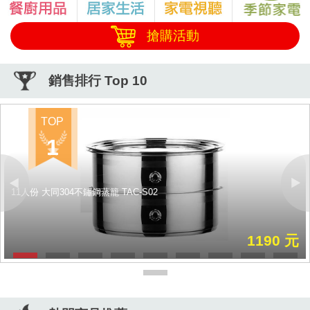
搶購活動
銷售排行 Top 10
TOP
1
11人份 大同304不鏽鋼蒸籠 TAC-S02
Previous
Next
1190 元