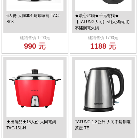
6人份 大同304 鏽鋼蒸籠 TAC-
★暖心吃鍋★千元有找★
S03
【TATUNG大同】5L(火烤兩用)
不鏽鋼電火鍋
建議售價 1290元
建議售價 1790元
990 元
1188 元
★出清品★15人份 大同電鍋
TATUNG 1.8公升 大同不鏽鋼電
TAC-15L-N
茶壺 TE