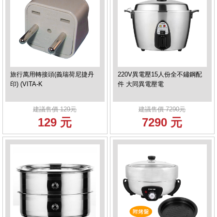
旅行萬用轉接頭(義瑞荷尼捷丹
220V異電壓15人份全不鏽鋼配
印) (VITA-K
件 大同異電壓電
建議售價 129元
建議售價 7290元
129 元
7290 元