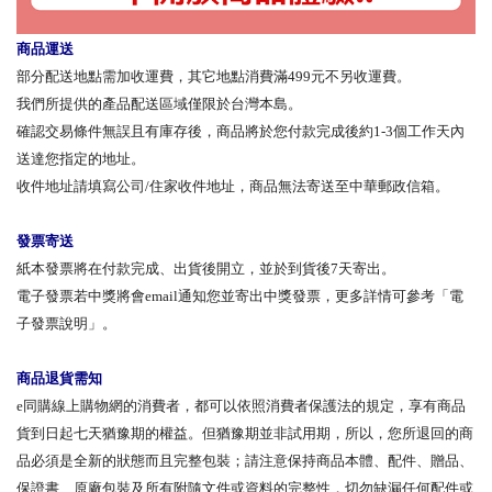
商品運送
部分配送地點需加收運費，其它地點消費滿499元不另收運費。
我們所提供的產品配送區域僅限於台灣本島。
確認交易條件無誤且有庫存後，商品將於您付款完成後約1-3個工作天內
送達您指定的地址。
收件地址請填寫公司/住家收件地址，商品無法寄送至中華郵政信箱。
發票寄送
紙本發票將在付款完成、出貨後開立，並於到貨後7天寄出。
電子發票若中獎將會email通知您並寄出中獎發票，更多詳情可參考「電
子發票說明」。
商品退貨需知
e同購線上購物網的消費者，都可以依照消費者保護法的規定，享有商品
貨到日起七天猶豫期的權益。但猶豫期並非試用期，所以，您所退回的商
品必須是全新的狀態而且完整包裝；請注意保持商品本體、配件、贈品、
保證書、原廠包裝及所有附隨文件或資料的完整性，切勿缺漏任何配件或