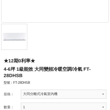
★12期0利率★
4-6坪 1級能效 大同變頻冷暖空調/冷氣 FT-
28DHSB
型號：FT-28DHSB
規格：
數量：