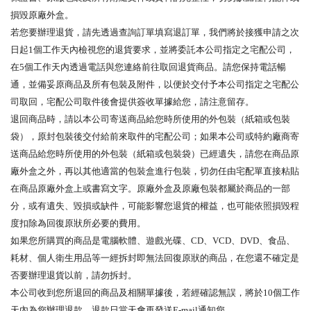
損毀原廠外盒。
若您要辦理退貨，請先透過查詢訂單填寫退訂單，我們將於接獲申請之次
日起1個工作天內檢視您的退貨要求，並將委託本公司指定之宅配公司，
在5個工作天內透過電話與您連絡前往取回退貨商品。請您保持電話暢
通，並備妥原商品及所有包裝及附件，以便於交付予本公司指定之宅配公
司取回，宅配公司取件後會提供簽收單據給您，請注意留存。
退回商品時，請以本公司寄送商品給您時所使用的外包裝（紙箱或包裝
袋），原封包裝後交付給前來取件的宅配公司；如果本公司或特約廠商寄
送商品給您時所使用的外包裝（紙箱或包裝袋）已經遺失，請您在商品原
廠外盒之外，再以其他適當的包裝盒進行包裝，切勿任由宅配單直接粘貼
在商品原廠外盒上或書寫文字。原廠外盒及原廠包裝都屬於商品的一部
分，或有遺失、毀損或缺件，可能影響您退貨的權益，也可能依照損毀程
度扣除為回復原狀所必要的費用。
如果您所購買的商品是電腦軟體、遊戲光碟、CD、VCD、DVD、食品、
耗材、個人衛生用品等一經拆封即無法回復原狀的商品，在您還不確定是
否要辦理退貨以前，請勿拆封。
本公司收到您所退回的商品及相關單據後，若經確認無誤，將於10個工作
天內為您辦理退款，退款日當天會再發送E-mail通知您。