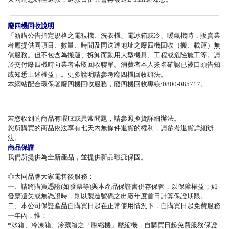
廢四機回收說明
「新購公告指定規格之電視機、洗衣機、電冰箱或冷、暖氣機時，販賣業
者應提供同項目、數量、時間及同送達地址之廢四機回收（搬、載運）無
償服務。但不包含為搬運、拆卸而動用大型機具、工程或危險施工等。請
於交付廢四機時向業者索取回收聯單。消費者本人簽名確認已被口頭告知
或知悉上述權益」。更多說明請參考廢四機回收辦法。
本網站配合環保署廢四機回收服務，廢四機回收專線:0800-085717。
若您收到的商品有瑕疵或異常問題，請參照換貨詳細辦法。
您所購買的商品依法享有七天內無條件退貨的權利，請參考退貨詳細辦
法。
商品保證
我們所提供為全新產品，並提供新品瑕疵保固。
◎大同品牌大家電售後服務：
一、請將購買憑證(如發票等)與本產品保證書併存保管，以保障權益；如
發票遺失或無憑證時，則以製造號碼之出廠年度首日計算保證期限。
二、本公司保證產品自購買日起在正常使用情況下，自購買日起免費服務
一年內，惟：
*冰箱、冷凍箱、冷藏箱之「壓縮機」壓縮機，自購買日起免費服務保證