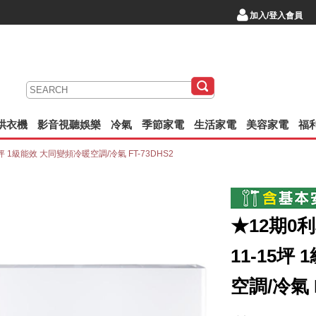
加入/登入會員
/烘衣機
影音視聽娛樂
冷氣
季節家電
生活家電
美容家電
福
5坪 1級能效 大同變頻冷暖空調/冷氣 FT-73DHS2
★12期0
11-15坪
空調/冷氣 F