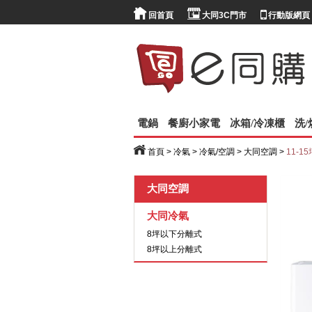
回首頁
大同3C門市
行動版網頁
電鍋
餐廚小家電
冰箱/冷凍櫃
洗
首頁
>
冷氣
>
冷氣/空調
>
大同空調
>
11-1
大同空調
大同冷氣
8坪以下分離式
8坪以上分離式