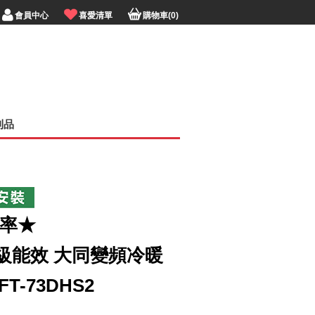
會員中心
喜愛清單
購物車(0)
利品
利率★
 1級能效 大同變頻冷暖
T-73DHS2