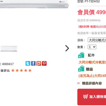
型號:
FT-73DHS2
會員價 499
建議售價
53900元
3期0利率 每期16,63
能源效率一級最省電環
規格：
數量：
大同分離式冷氣室
:
4000417
(送完為止)大同16