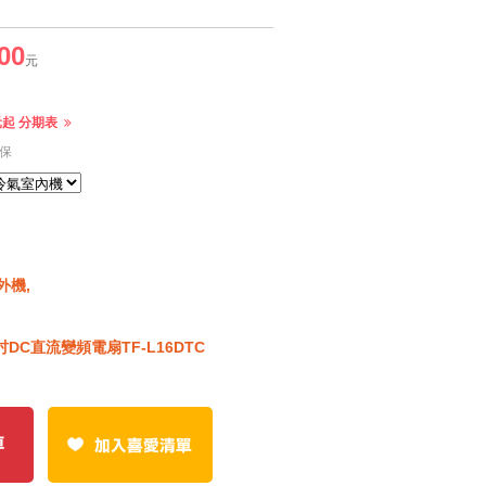
00
元
3元起 分期表
保
外機,
吋DC直流變頻電扇TF-L16DTC