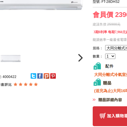
型號:
FT-28DHS2
會員價 239
建議售價
25900元
3期0利率 每期7,966
能源效率一級最省電環
規格：
數量：
大同分離式冷氣室
:
4000422
(送完為止)大同16