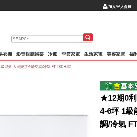
加入/登入會員
/烘衣機
影音視聽娛樂
冷氣
季節家電
生活家電
美容家電
福
 1級能效 大同變頻冷暖空調/冷氣 FT-28DHS2
★12期0
4-6坪 
調/冷氣 FT