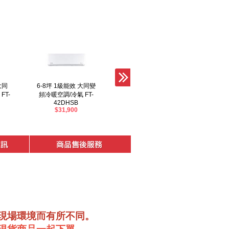
大同
6-8坪 1級能效 大同變
10-13坪 1級能效 大同
4-6坪
FT-
頻冷暖空調/冷氣 FT-
變頻冷暖空調/冷氣 FT-
頻冷暖
42DHSB
63DHSB
$31,900
$46,900
現場環境而有所不同。