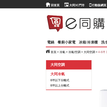
回首頁
大同3C門市
行動版網頁
電鍋
餐廚小家電
冰箱/冷凍櫃
洗
首頁
>
冷氣
>
冷氣/空調
>
大同空調
>
4-6坪
大同空調
大同冷氣
8坪以下分離式
8坪以上分離式