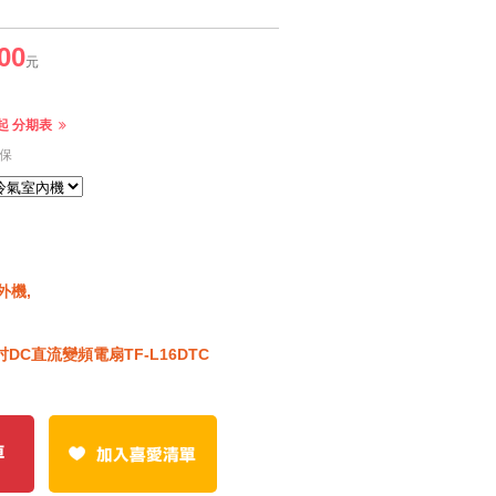
00
元
元起 分期表
保
外機,
吋DC直流變頻電扇TF-L16DTC