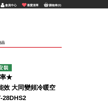
會員中心
喜愛清單
購物車(0)
利品
利率★
1級能效 大同變頻冷暖空
-28DHS2