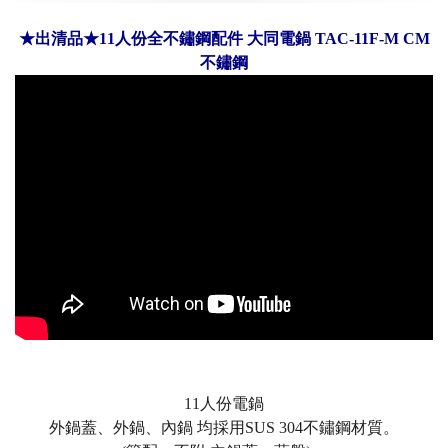
★出清品★11人份全不鏽鋼配件 大同電鍋 TAC-11F-M CM
不鏽鋼
11人份電鍋
外鍋蓋、外鍋、內鍋 均採用SUS 304不鏽鋼材質。