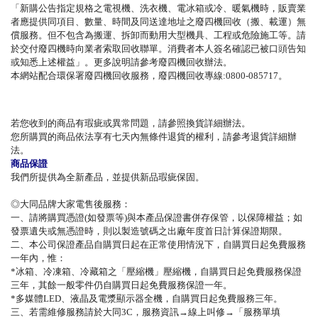
「新購公告指定規格之電視機、洗衣機、電冰箱或冷、暖氣機時，販賣業
者應提供同項目、數量、時間及同送達地址之廢四機回收（搬、載運）無
償服務。但不包含為搬運、拆卸而動用大型機具、工程或危險施工等。請
於交付廢四機時向業者索取回收聯單。消費者本人簽名確認已被口頭告知
或知悉上述權益」。更多說明請參考廢四機回收辦法。
本網站配合環保署廢四機回收服務，廢四機回收專線:0800-085717。
若您收到的商品有瑕疵或異常問題，請參照換貨詳細辦法。
您所購買的商品依法享有七天內無條件退貨的權利，請參考退貨詳細辦
法。
商品保證
我們所提供為全新產品，並提供新品瑕疵保固。
◎大同品牌大家電售後服務：
一、請將購買憑證(如發票等)與本產品保證書併存保管，以保障權益；如
發票遺失或無憑證時，則以製造號碼之出廠年度首日計算保證期限。
二、本公司保證產品自購買日起在正常使用情況下，自購買日起免費服務
一年內，惟：
*冰箱、冷凍箱、冷藏箱之「壓縮機」壓縮機，自購買日起免費服務保證
三年，其餘一般零件仍自購買日起免費服務保證一年。
*多媒體LED、液晶及電漿顯示器全機，自購買日起免費服務三年。
三、若需維修服務請於大同3C，服務資訊→線上叫修→「服務單填