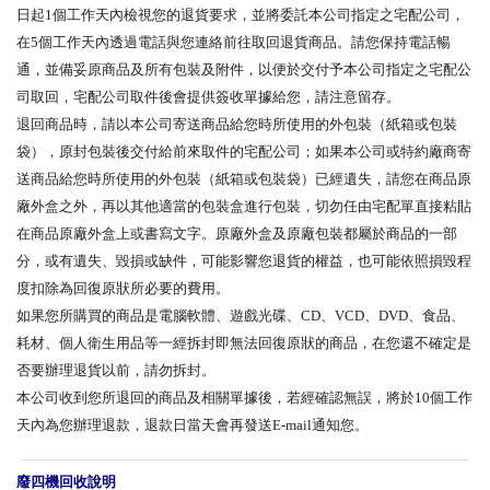
日起1個工作天內檢視您的退貨要求，並將委託本公司指定之宅配公司，
在5個工作天內透過電話與您連絡前往取回退貨商品。請您保持電話暢
通，並備妥原商品及所有包裝及附件，以便於交付予本公司指定之宅配公
司取回，宅配公司取件後會提供簽收單據給您，請注意留存。
退回商品時，請以本公司寄送商品給您時所使用的外包裝（紙箱或包裝
袋），原封包裝後交付給前來取件的宅配公司；如果本公司或特約廠商寄
送商品給您時所使用的外包裝（紙箱或包裝袋）已經遺失，請您在商品原
廠外盒之外，再以其他適當的包裝盒進行包裝，切勿任由宅配單直接粘貼
在商品原廠外盒上或書寫文字。原廠外盒及原廠包裝都屬於商品的一部
分，或有遺失、毀損或缺件，可能影響您退貨的權益，也可能依照損毀程
度扣除為回復原狀所必要的費用。
如果您所購買的商品是電腦軟體、遊戲光碟、CD、VCD、DVD、食品、
耗材、個人衛生用品等一經拆封即無法回復原狀的商品，在您還不確定是
否要辦理退貨以前，請勿拆封。
本公司收到您所退回的商品及相關單據後，若經確認無誤，將於10個工作
天內為您辦理退款，退款日當天會再發送E-mail通知您。
廢四機回收說明