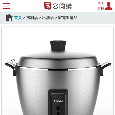
登入
註冊
首頁
>
福利品
>
出清品
>
家電出清品