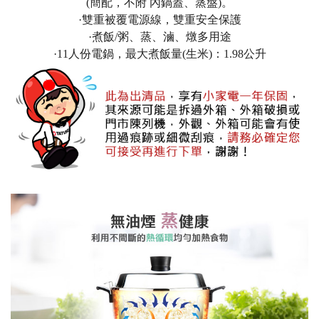
(簡配，不附 內鍋蓋、蒸盤)。
·雙重被覆電源線，雙重安全保護
·煮飯/粥、蒸、滷、燉多用途
·11人份電鍋，最大煮飯量(生米)：1.98公升