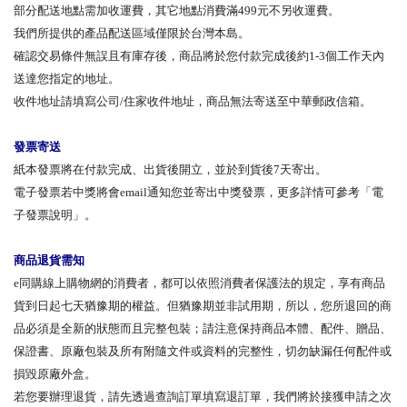
部分配送地點需加收運費，其它地點消費滿499元不另收運費。
我們所提供的產品配送區域僅限於台灣本島。
確認交易條件無誤且有庫存後，商品將於您付款完成後約1-3個工作天內
送達您指定的地址。
收件地址請填寫公司/住家收件地址，商品無法寄送至中華郵政信箱。
發票寄送
紙本發票將在付款完成、出貨後開立，並於到貨後7天寄出。
電子發票若中獎將會email通知您並寄出中獎發票，更多詳情可參考「電
子發票說明」。
商品退貨需知
e同購線上購物網的消費者，都可以依照消費者保護法的規定，享有商品
貨到日起七天猶豫期的權益。但猶豫期並非試用期，所以，您所退回的商
品必須是全新的狀態而且完整包裝；請注意保持商品本體、配件、贈品、
保證書、原廠包裝及所有附隨文件或資料的完整性，切勿缺漏任何配件或
損毀原廠外盒。
若您要辦理退貨，請先透過查詢訂單填寫退訂單，我們將於接獲申請之次