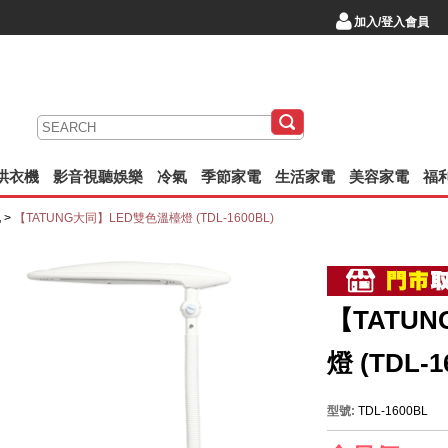
加入/登入會員
/烘衣機
影音視聽娛樂
冷氣
季節家電
生活家電
美容家電
福
池
>
【TATUNG大同】LED雙色溫檯燈 (TDL-1600BL)
【TATU
燈 (TDL-1
型號:
TDL-1600BL