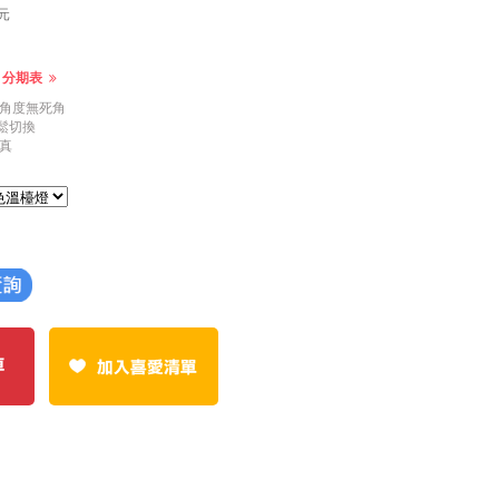
元
起 分期表
角度無死角
輕鬆切換
真