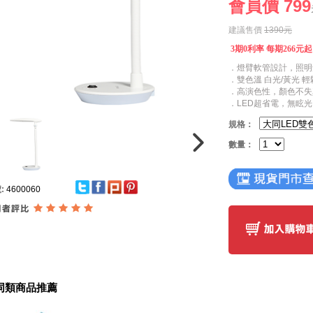
會員價 799
建議售價
1390元
3期0利率 每期266元
．燈臂軟管設計，照明
．雙色溫 白光/黃光 
．高演色性，顏色不失
．LED超省電，無眩光
規格：
數量：
:
4600060
同類商品推薦