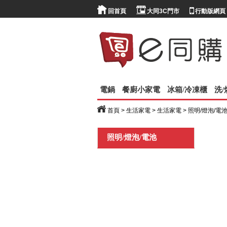
回首頁
大同3C門市
行動版網頁
電鍋
餐廚小家電
冰箱/冷凍櫃
洗
首頁
>
生活家電
>
生活家電
>
照明/燈泡/電
照明/燈泡/電池