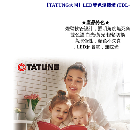
【TATUNG大同】LED雙色溫檯燈 (TDL-1
★產品特色★
．燈臂軟管設計，照明角度無死
．雙色溫 白光/黃光 輕鬆切換
．高演色性，顏色不失真
．LED超省電，無眩光