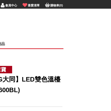
會員中心
喜愛清單
購物車(0)
利品
NG大同】LED雙色溫檯
600BL)