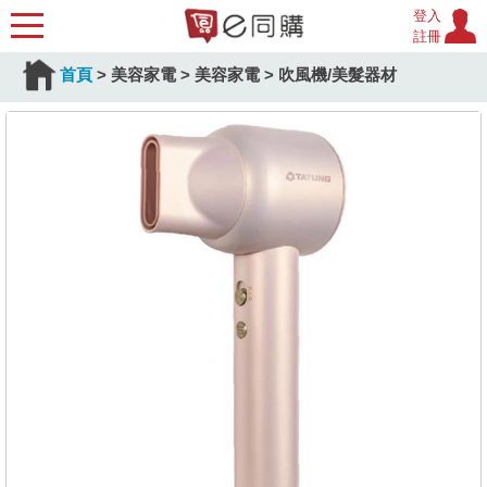
登入
註冊
首頁
>
美容家電
>
美容家電
>
吹風機/美髮器材