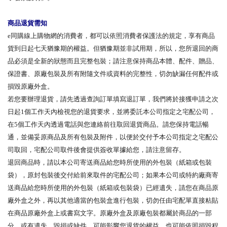
商品退貨需知
e同購線上購物網的消費者，都可以依照消費者保護法的規定，享有商品
貨到日起七天猶豫期的權益。但猶豫期並非試用期，所以，您所退回的商
品必須是全新的狀態而且完整包裝；請注意保持商品本體、配件、贈品、
保證書、原廠包裝及所有附隨文件或資料的完整性，切勿缺漏任何配件或
損毀原廠外盒。
若您要辦理退貨，請先透過查詢訂單填寫退訂單，我們將於接獲申請之次
日起1個工作天內檢視您的退貨要求，並將委託本公司指定之宅配公司，
在5個工作天內透過電話與您連絡前往取回退貨商品。請您保持電話暢
通，並備妥原商品及所有包裝及附件，以便於交付予本公司指定之宅配公
司取回，宅配公司取件後會提供簽收單據給您，請注意留存。
退回商品時，請以本公司寄送商品給您時所使用的外包裝（紙箱或包裝
袋），原封包裝後交付給前來取件的宅配公司；如果本公司或特約廠商寄
送商品給您時所使用的外包裝（紙箱或包裝袋）已經遺失，請您在商品原
廠外盒之外，再以其他適當的包裝盒進行包裝，切勿任由宅配單直接粘貼
在商品原廠外盒上或書寫文字。原廠外盒及原廠包裝都屬於商品的一部
分，或有遺失、毀損或缺件，可能影響您退貨的權益，也可能依照損毀程