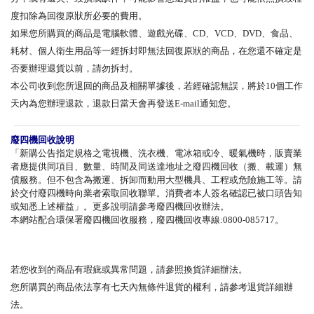
度扣除為回復原狀所必要的費用。
如果您所購買的商品是電腦軟體、遊戲光碟、CD、VCD、DVD、食品、
耗材、個人衛生用品等一經拆封即無法回復原狀的商品，在您還不確定是
否要辦理退貨以前，請勿拆封。
本公司收到您所退回的商品及相關單據後，若經確認無誤，將於10個工作
天內為您辦理退款，退款日當天會再發送E-mail通知您。
廢四機回收說明
「新購公告指定規格之電視機、洗衣機、電冰箱或冷、暖氣機時，販賣業
者應提供同項目、數量、時間及同送達地址之廢四機回收（搬、載運）無
償服務。但不包含為搬運、拆卸而動用大型機具、工程或危險施工等。請
於交付廢四機時向業者索取回收聯單。消費者本人簽名確認已被口頭告知
或知悉上述權益」。更多說明請參考廢四機回收辦法。
本網站配合環保署廢四機回收服務，廢四機回收專線:0800-085717。
若您收到的商品有瑕疵或異常問題，請參照換貨詳細辦法。
您所購買的商品依法享有七天內無條件退貨的權利，請參考退貨詳細辦
法。