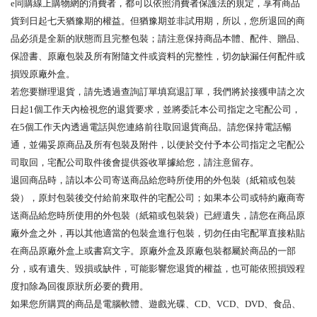
e同購線上購物網的消費者，都可以依照消費者保護法的規定，享有商品
貨到日起七天猶豫期的權益。但猶豫期並非試用期，所以，您所退回的商
品必須是全新的狀態而且完整包裝；請注意保持商品本體、配件、贈品、
保證書、原廠包裝及所有附隨文件或資料的完整性，切勿缺漏任何配件或
損毀原廠外盒。
若您要辦理退貨，請先透過查詢訂單填寫退訂單，我們將於接獲申請之次
日起1個工作天內檢視您的退貨要求，並將委託本公司指定之宅配公司，
在5個工作天內透過電話與您連絡前往取回退貨商品。請您保持電話暢
通，並備妥原商品及所有包裝及附件，以便於交付予本公司指定之宅配公
司取回，宅配公司取件後會提供簽收單據給您，請注意留存。
退回商品時，請以本公司寄送商品給您時所使用的外包裝（紙箱或包裝
袋），原封包裝後交付給前來取件的宅配公司；如果本公司或特約廠商寄
送商品給您時所使用的外包裝（紙箱或包裝袋）已經遺失，請您在商品原
廠外盒之外，再以其他適當的包裝盒進行包裝，切勿任由宅配單直接粘貼
在商品原廠外盒上或書寫文字。原廠外盒及原廠包裝都屬於商品的一部
分，或有遺失、毀損或缺件，可能影響您退貨的權益，也可能依照損毀程
度扣除為回復原狀所必要的費用。
如果您所購買的商品是電腦軟體、遊戲光碟、CD、VCD、DVD、食品、