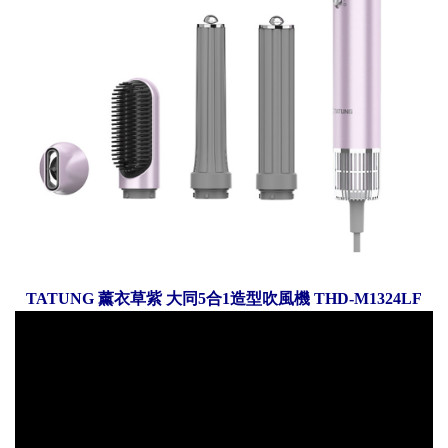
TATUNG 薰衣草紫 大同5合1造型吹風機 THD-M1324LF