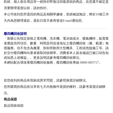
耗材、個人衛生用品等一經拆封即無法回復原狀的商品，在您還不確定是
否要辦理退貨以前，請勿拆封。
本公司收到您所退回的商品及相關單據後，若經確認無誤，將於10個工作
天內為您辦理退款，退款日當天會再發送E-mail通知您。
廢四機回收說明
「新購公告指定規格之電視機、洗衣機、電冰箱或冷、暖氣機時，販賣業
者應提供同項目、數量、時間及同送達地址之廢四機回收（搬、載運）無
償服務。但不包含為搬運、拆卸而動用大型機具、工程或危險施工等。請
於交付廢四機時向業者索取回收聯單。消費者本人簽名確認已被口頭告知
或知悉上述權益」。更多說明請參考廢四機回收辦法。
本網站配合環保署廢四機回收服務，廢四機回收專線:0800-085717。
若您收到的商品有瑕疵或異常問題，請參照換貨詳細辦法。
您所購買的商品依法享有七天內無條件退貨的權利，請參考退貨詳細辦
法。
商品保證
新品瑕疵保固