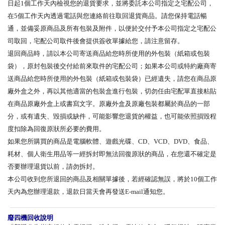
日起1個工作天內檢視您的退貨要求，並將委託本公司指定之宅配公司，
在5個工作天內透過電話與您連絡前往取回退貨商品。請您保持電話暢
通，並備妥原商品及所有包裝及附件，以便於交付予本公司指定之宅配公
司取回，宅配公司取件後會提供簽收單據給您，請注意留存。
退回商品時，請以本公司寄送商品給您時所使用的外包裝（紙箱或包裝
袋），原封包裝後交付給前來取件的宅配公司；如果本公司或特約廠商寄
送商品給您時所使用的外包裝（紙箱或包裝袋）已經遺失，請您在商品原
廠外盒之外，再以其他適當的包裝盒進行包裝，切勿任由宅配單直接粘貼
在商品原廠外盒上或書寫文字。原廠外盒及原廠包裝都屬於商品的一部
分，或有遺失、毀損或缺件，可能影響您退貨的權益，也可能依照損毀程
度扣除為回復原狀所必要的費用。
如果您所購買的商品是電腦軟體、遊戲光碟、CD、VCD、DVD、食品、
耗材、個人衛生用品等一經拆封即無法回復原狀的商品，在您還不確定是
否要辦理退貨以前，請勿拆封。
本公司收到您所退回的商品及相關單據後，若經確認無誤，將於10個工作
天內為您辦理退款，退款日當天會再發送E-mail通知您。
廢四機回收說明