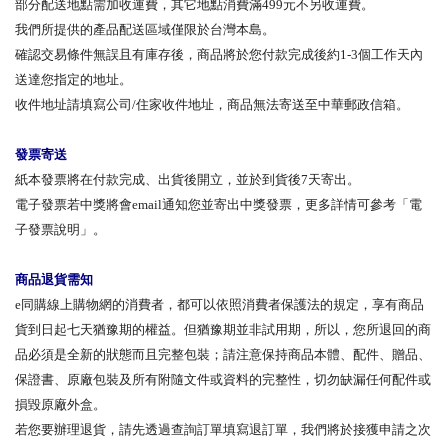
部分配送地點需加收運費，其它地點消費滿499元不另收運費。
我們所提供的產品配送區域僅限於台灣本島。
確認交易條件無誤且有庫存後，商品將於您付款完成後約1-3個工作天內
送達您指定的地址。
收件地址請填寫公司/住家收件地址，商品無法寄送至中華郵政信箱。
發票寄送
紙本發票將在付款完成、出貨後開立，並於到貨後7天寄出。
電子發票若中獎將會email通知您並寄出中獎發票，更多詳情可參考「電
子發票說明」。
商品退貨需知
e同購線上購物網的消費者，都可以依照消費者保護法的規定，享有商品
貨到日起七天猶豫期的權益。但猶豫期並非試用期，所以，您所退回的商
品必須是全新的狀態而且完整包裝；請注意保持商品本體、配件、贈品、
保證書、原廠包裝及所有附隨文件或資料的完整性，切勿缺漏任何配件或
損毀原廠外盒。
若您要辦理退貨，請先透過查詢訂單填寫退訂單，我們將於接獲申請之次