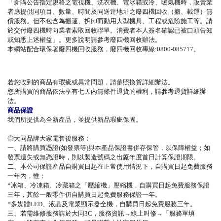
「新購公告指定規格之電視機、洗衣機、電冰箱或冷、暖氣機時，販賣業
者應提供同項目、數量、時間及同送達地址之廢四機回收（搬、載運）無
償服務。但不包含為搬運、拆卸而動用大型機具、工程或危險施工等。請
於交付廢四機時向業者索取回收聯單。消費者本人簽名確認已被口頭告知
或知悉上述權益」。更多說明請參考廢四機回收辦法。
本網站配合環保署廢四機回收服務，廢四機回收專線:0800-085717。
若您收到的商品有瑕疵或異常問題，請參照換貨詳細辦法。
您所購買的商品依法享有七天內無條件退貨的權利，請參考退貨詳細辦
法。
商品保證
我們所提供為全新產品，並提供新品瑕疵保固。
◎大同品牌大家電售後服務：
一、請將購買憑證(如發票等)與本產品保證書併存保管，以保障權益；如
發票遺失或無憑證時，則以製造號碼之出廠年度首日計算保證期限。
二、本公司保證產品自購買日起在正常使用情況下，自購買日起免費服務
一年內，惟：
*冰箱、冷凍箱、冷藏箱之「壓縮機」壓縮機，自購買日起免費服務保證
三年，其餘一般零件仍自購買日起免費服務保證一年。
*多媒體LED、液晶及電漿顯示器全機，自購買日起免費服務三年。
三、若需維修服務請於大同3C，服務資訊→線上叫修→「服務單填