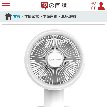
登入
註冊
首頁
>
季節家電
>
季節家電
>
風扇/驅蚊