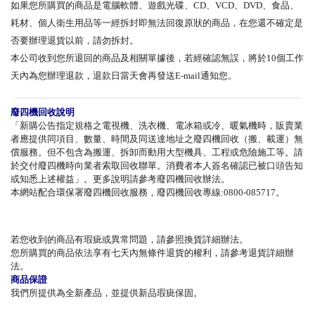
如果您所購買的商品是電腦軟體、遊戲光碟、CD、VCD、DVD、食品、
耗材、個人衛生用品等一經拆封即無法回復原狀的商品，在您還不確定是
否要辦理退貨以前，請勿拆封。
本公司收到您所退回的商品及相關單據後，若經確認無誤，將於10個工作
天內為您辦理退款，退款日當天會再發送E-mail通知您。
廢四機回收說明
「新購公告指定規格之電視機、洗衣機、電冰箱或冷、暖氣機時，販賣業
者應提供同項目、數量、時間及同送達地址之廢四機回收（搬、載運）無
償服務。但不包含為搬運、拆卸而動用大型機具、工程或危險施工等。請
於交付廢四機時向業者索取回收聯單。消費者本人簽名確認已被口頭告知
或知悉上述權益」。更多說明請參考廢四機回收辦法。
本網站配合環保署廢四機回收服務，廢四機回收專線:0800-085717。
若您收到的商品有瑕疵或異常問題，請參照換貨詳細辦法。
您所購買的商品依法享有七天內無條件退貨的權利，請參考退貨詳細辦
法。
商品保證
我們所提供為全新產品，並提供新品瑕疵保固。