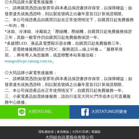
◎大同品牌大家電售後服務：
一、請將購買憑證(如發票等)與本產品保證書併存保管，以保障權益；如
發票遺失或無憑證時，則以製造號碼之出廠年度首日計算保證期限。
二、本公司保證產品自購買日起在正常使用情況下，自購買日起免費服務
一年內，惟：
*冰箱、冷凍箱、冷藏箱之「壓縮機」壓縮機，自購買日起免費服務保證
三年，其餘一般零件仍自購買日起免費服務保證一年。
*多媒體LED、液晶及電漿顯示器全機，自購買日起免費服務三年。
三、若需維修服務請於大同3C，服務資訊→線上叫修→「服務單填
寫」，將有專人為您服務，
或是聯繫本站客服信箱：
etungo@tcpc.tatung.com.tw
。
◎大同品牌小家電售後服務：
一、請將購買憑證(如發票等)與本產品保證書併存保管，以保障權益；如
發票遺失或無憑證時，則以製造號碼之出廠年度首日計算保證期限。
二、本公司保證產品在正常使用情況下，自購買日起免費服務一年。
三、小家電產品如需維修服務，請自行送至大同3C門市或本公司直屬服
務中心維修。
大同TATUNG
大同TATUNG同樂會
隱私權政策
|
會員權益
|
大同3C官網
|
電腦版
大同綜合訊電股份有限公司