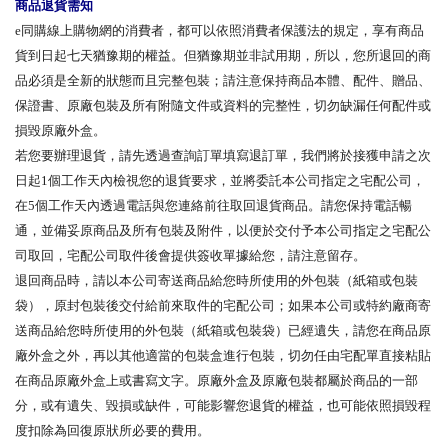
商品退貨需知
e同購線上購物網的消費者，都可以依照消費者保護法的規定，享有商品
貨到日起七天猶豫期的權益。但猶豫期並非試用期，所以，您所退回的商
品必須是全新的狀態而且完整包裝；請注意保持商品本體、配件、贈品、
保證書、原廠包裝及所有附隨文件或資料的完整性，切勿缺漏任何配件或
損毀原廠外盒。
若您要辦理退貨，請先透過查詢訂單填寫退訂單，我們將於接獲申請之次
日起1個工作天內檢視您的退貨要求，並將委託本公司指定之宅配公司，
在5個工作天內透過電話與您連絡前往取回退貨商品。請您保持電話暢
通，並備妥原商品及所有包裝及附件，以便於交付予本公司指定之宅配公
司取回，宅配公司取件後會提供簽收單據給您，請注意留存。
退回商品時，請以本公司寄送商品給您時所使用的外包裝（紙箱或包裝
袋），原封包裝後交付給前來取件的宅配公司；如果本公司或特約廠商寄
送商品給您時所使用的外包裝（紙箱或包裝袋）已經遺失，請您在商品原
廠外盒之外，再以其他適當的包裝盒進行包裝，切勿任由宅配單直接粘貼
在商品原廠外盒上或書寫文字。原廠外盒及原廠包裝都屬於商品的一部
分，或有遺失、毀損或缺件，可能影響您退貨的權益，也可能依照損毀程
度扣除為回復原狀所必要的費用。