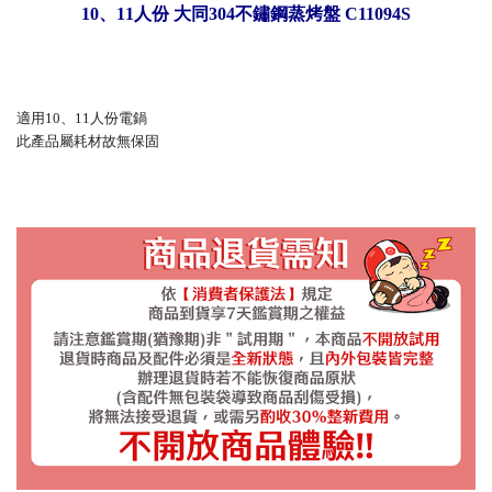
10、11人份 大同304不鏽鋼蒸烤盤 C11094S
適用10、11人份電鍋
此產品屬耗材故無保固