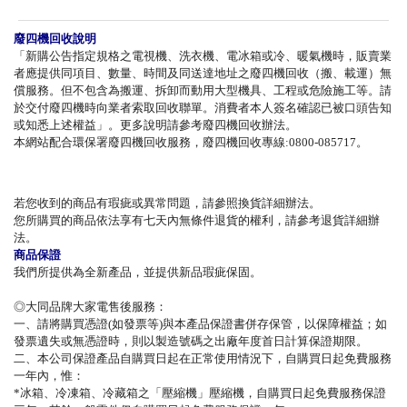
廢四機回收說明
「新購公告指定規格之電視機、洗衣機、電冰箱或冷、暖氣機時，販賣業
者應提供同項目、數量、時間及同送達地址之廢四機回收（搬、載運）無
償服務。但不包含為搬運、拆卸而動用大型機具、工程或危險施工等。請
於交付廢四機時向業者索取回收聯單。消費者本人簽名確認已被口頭告知
或知悉上述權益」。更多說明請參考廢四機回收辦法。
本網站配合環保署廢四機回收服務，廢四機回收專線:0800-085717。
若您收到的商品有瑕疵或異常問題，請參照換貨詳細辦法。
您所購買的商品依法享有七天內無條件退貨的權利，請參考退貨詳細辦
法。
商品保證
我們所提供為全新產品，並提供新品瑕疵保固。
◎大同品牌大家電售後服務：
一、請將購買憑證(如發票等)與本產品保證書併存保管，以保障權益；如
發票遺失或無憑證時，則以製造號碼之出廠年度首日計算保證期限。
二、本公司保證產品自購買日起在正常使用情況下，自購買日起免費服務
一年內，惟：
*冰箱、冷凍箱、冷藏箱之「壓縮機」壓縮機，自購買日起免費服務保證