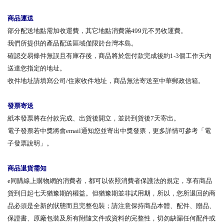
商品運送
部分配送地點需加收運費，其它地點消費滿499元不另收運費。
我們所提供的產品配送區域僅限於台灣本島。
確認交易條件無誤且有庫存後，商品將於您付款完成後約1-3個工作天內
送達您指定的地址。
收件地址請填寫公司/住家收件地址，商品無法寄送至中華郵政信箱。
發票寄送
紙本發票將在付款完成、出貨後開立，並於到貨後7天寄出。
電子發票若中獎將會email通知您並寄出中獎發票，更多詳情可參考「電
子發票說明」。
商品退貨需知
e同購線上購物網的消費者，都可以依照消費者保護法的規定，享有商品
貨到日起七天猶豫期的權益。但猶豫期並非試用期，所以，您所退回的商
品必須是全新的狀態而且完整包裝；請注意保持商品本體、配件、贈品、
保證書、原廠包裝及所有附隨文件或資料的完整性，切勿缺漏任何配件或