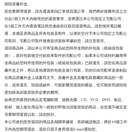
損毀原廠外盒。
若您要辦理退貨，請先透過查詢訂單填寫退訂單，我們將於接獲申請之次
日起1個工作天內檢視您的退貨要求，並將委託本公司指定之宅配公司，
在5個工作天內透過電話與您連絡前往取回退貨商品。請您保持電話暢
通，並備妥原商品及所有包裝及附件，以便於交付予本公司指定之宅配公
司取回，宅配公司取件後會提供簽收單據給您，請注意留存。
退回商品時，請以本公司寄送商品給您時所使用的外包裝（紙箱或包裝
袋），原封包裝後交付給前來取件的宅配公司；如果本公司或特約廠商寄
送商品給您時所使用的外包裝（紙箱或包裝袋）已經遺失，請您在商品原
廠外盒之外，再以其他適當的包裝盒進行包裝，切勿任由宅配單直接粘貼
在商品原廠外盒上或書寫文字。原廠外盒及原廠包裝都屬於商品的一部
分，或有遺失、毀損或缺件，可能影響您退貨的權益，也可能依照損毀程
度扣除為回復原狀所必要的費用。
如果您所購買的商品是電腦軟體、遊戲光碟、CD、VCD、DVD、食品、
耗材、個人衛生用品等一經拆封即無法回復原狀的商品，在您還不確定是
否要辦理退貨以前，請勿拆封。
本公司收到您所退回的商品及相關單據後，若經確認無誤，將於10個工作
天內為您辦理退款，退款日當天會再發送E-mail通知您。