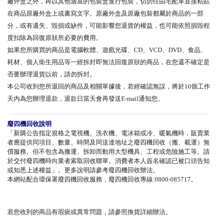
廠外盒之外，再以其他適當的包裝盒進行包裝，切勿任由宅配單直接粘貼
在商品原廠外盒上或書寫文字。原廠外盒及原廠包裝都屬於商品的一部
分，或有遺失、毀損或缺件，可能影響您退貨的權益，也可能依照損毀程
度扣除為回復原狀所必要的費用。
如果您所購買的商品是電腦軟體、遊戲光碟、CD、VCD、DVD、食品、
耗材、個人衛生用品等一經拆封即無法回復原狀的商品，在您還不確定是
否要辦理退貨以前，請勿拆封。
本公司收到您所退回的商品及相關單據後，若經確認無誤，將於10個工作
天內為您辦理退款，退款日當天會再發送E-mail通知您。
廢四機回收說明
「新購公告指定規格之電視機、洗衣機、電冰箱或冷、暖氣機時，販賣業
者應提供同項目、數量、時間及同送達地址之廢四機回收（搬、載運）無
償服務。但不包含為搬運、拆卸而動用大型機具、工程或危險施工等。請
於交付廢四機時向業者索取回收聯單。消費者本人簽名確認已被口頭告知
或知悉上述權益」。更多說明請參考廢四機回收辦法。
本網站配合環保署廢四機回收服務，廢四機回收專線:0800-085717。
若您收到的商品有瑕疵或異常問題，請參照換貨詳細辦法。