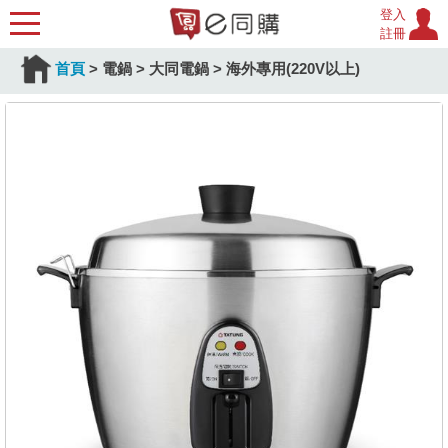
登入
註冊
首頁
>
電鍋
>
大同電鍋
>
海外專用(220V以上)