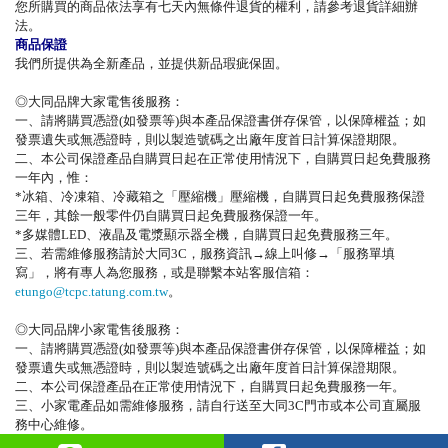
您所購買的商品依法享有七天內無條件退貨的權利，請參考退貨詳細辦
法。
商品保證
我們所提供為全新產品，並提供新品瑕疵保固。
◎大同品牌大家電售後服務：
一、請將購買憑證(如發票等)與本產品保證書併存保管，以保障權益；如
發票遺失或無憑證時，則以製造號碼之出廠年度首日計算保證期限。
二、本公司保證產品自購買日起在正常使用情況下，自購買日起免費服務
一年內，惟：
*冰箱、冷凍箱、冷藏箱之「壓縮機」壓縮機，自購買日起免費服務保證
三年，其餘一般零件仍自購買日起免費服務保證一年。
*多媒體LED、液晶及電漿顯示器全機，自購買日起免費服務三年。
三、若需維修服務請於大同3C，服務資訊→線上叫修→「服務單填
寫」，將有專人為您服務，
或是聯繫本站客服信箱：
etungo@tcpc.tatung.com.tw
。
◎大同品牌小家電售後服務：
一、請將購買憑證(如發票等)與本產品保證書併存保管，以保障權益；如
發票遺失或無憑證時，則以製造號碼之出廠年度首日計算保證期限。
二、本公司保證產品在正常使用情況下，自購買日起免費服務一年。
三、小家電產品如需維修服務，請自行送至大同3C門市或本公司直屬服
務中心維修。