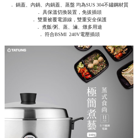
． 鍋蓋、內鍋、內鍋蓋、蒸盤 均為SUS 304不鏽鋼材質
． 具保溫切換裝置，免拔插頭
． 雙重被覆電源線，雙重安全保護
． 煮飯/粥、蒸、滷、燉多用途
． 符合BSMI 240V電壓插頭