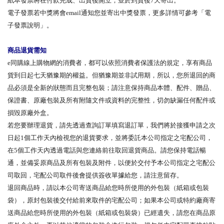
紙本發票將在付款完成、出貨後開立，並於到貨後7天寄出。
電子發票若中獎將會email通知您並寄出中獎發票，更多詳情可參考「電
子發票說明」。
商品退貨需知
e同購線上購物網的消費者，都可以依照消費者保護法的規定，享有商品
貨到日起七天猶豫期的權益。但猶豫期並非試用期，所以，您所退回的商
品必須是全新的狀態而且完整包裝；請注意保持商品本體、配件、贈品、
保證書、原廠包裝及所有附隨文件或資料的完整性，切勿缺漏任何配件或
損毀原廠外盒。
若您要辦理退貨，請先透過查詢訂單填寫退訂單，我們將於接獲申請之次
日起1個工作天內檢視您的退貨要求，並將委託本公司指定之宅配公司，
在5個工作天內透過電話與您連絡前往取回退貨商品。請您保持電話暢
通，並備妥原商品及所有包裝及附件，以便於交付予本公司指定之宅配公
司取回，宅配公司取件後會提供簽收單據給您，請注意留存。
退回商品時，請以本公司寄送商品給您時所使用的外包裝（紙箱或包裝
袋），原封包裝後交付給前來取件的宅配公司；如果本公司或特約廠商寄
送商品給您時所使用的外包裝（紙箱或包裝袋）已經遺失，請您在商品原