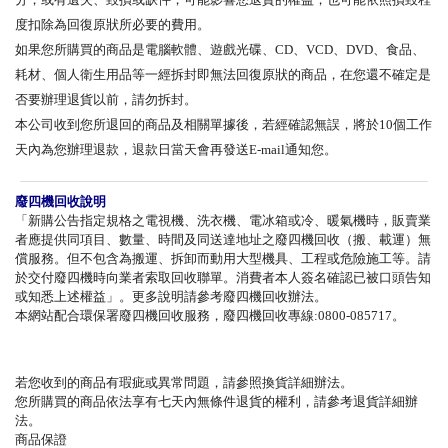
度扣除為回復原狀所必要的費用。
如果您所購買的商品是電腦軟體、遊戲光碟、CD、VCD、DVD、食品、
耗材、個人衛生用品等一經拆封即無法回復原狀的商品，在您還不確定是
否要辦理退貨以前，請勿拆封。
本公司收到您所退回的商品及相關單據後，若經確認無誤，將於10個工作
天內為您辦理退款，退款日當天會再發送E-mail通知您。
廢四機回收說明
「新購公告指定規格之電視機、洗衣機、電冰箱或冷、暖氣機時，販賣業
者應提供同項目、數量、時間及同送達地址之廢四機回收（搬、載運）無
償服務。但不包含為搬運、拆卸而動用大型機具、工程或危險施工等。請
於交付廢四機時向業者索取回收聯單。消費者本人簽名確認已被口頭告知
或知悉上述權益」。更多說明請參考廢四機回收辦法。
本網站配合環保署廢四機回收服務，廢四機回收專線:0800-085717。
若您收到的商品有瑕疵或異常問題，請參照換貨詳細辦法。
您所購買的商品依法享有七天內無條件退貨的權利，請參考退貨詳細辦
法。
商品保證