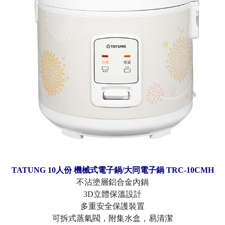
TATUNG 10人份 機械式電子鍋/大同電子鍋 TRC-10CMH
不沾塗層鋁合金內鍋
3D立體保溫設計
多重安全保護裝置
可拆式蒸氣閥，附集水盒，易清潔