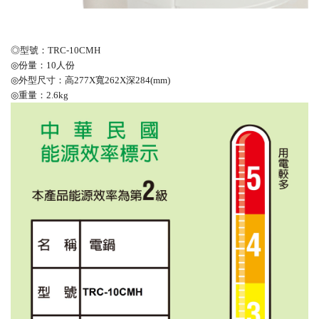
◎型號
：
TRC-10CMH
◎份量：10人份
◎
外型尺寸
：
高277X寬262X深284(mm)
◎
重量
：
2.6kg