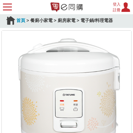
登入
註冊
首頁
>
餐廚小家電
>
廚房家電
>
電子鍋/料理電器