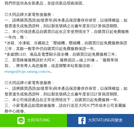
我們所提供為全新產品，並提供新品瑕疵保固。
◎大同品牌大家電售後服務：
一、請將購買憑證(如發票等)與本產品保證書併存保管，以保障權益；如
發票遺失或無憑證時，則以製造號碼之出廠年度首日計算保證期限。
二、本公司保證產品自購買日起在正常使用情況下，自購買日起免費服務
一年內，惟：
*冰箱、冷凍箱、冷藏箱之「壓縮機」壓縮機，自購買日起免費服務保證
三年，其餘一般零件仍自購買日起免費服務保證一年。
*多媒體LED、液晶及電漿顯示器全機，自購買日起免費服務三年。
三、若需維修服務請於大同3C，服務資訊→線上叫修→「服務單填
寫」，將有專人為您服務，或是聯繫本站客服信箱：
etungo@tcpc.tatung.com.tw
。
◎大同品牌小家電售後服務：
一、請將購買憑證(如發票等)與本產品保證書併存保管，以保障權益；如
發票遺失或無憑證時，則以製造號碼之出廠年度首日計算保證期限。
二、本公司保證產品在正常使用情況下，自購買日起免費服務一年。
三、小家電產品如需維修服務，請自行送至大同3C門市或本公司直屬服
務中心維修。
大同TATUNG
大同TATUNG同樂會