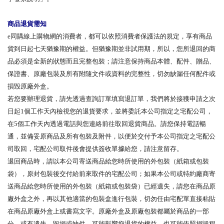
商品退貨需知
e同購線上購物網的消費者，都可以依照消費者保護法的規定，享有商品
貨到日起七天猶豫期的權益。但猶豫期並非試用期，所以，您所退回的商
品必須是全新的狀態而且完整包裝；請注意保持商品本體、配件、贈品、
保證書、原廠包裝及所有附隨文件或資料的完整性，切勿缺漏任何配件或
損毀原廠外盒。
若您要辦理退貨，請先透過查詢訂單填寫退訂單，我們將於接獲申請之次
日起1個工作天內檢視您的退貨要求，並將委託本公司指定之宅配公司，
在5個工作天內透過電話與您連絡前往取回退貨商品。請您保持電話暢
通，並備妥原商品及所有包裝及附件，以便於交付予本公司指定之宅配公
司取回，宅配公司取件後會提供簽收單據給您，請注意留存。
退回商品時，請以本公司寄送商品給您時所使用的外包裝（紙箱或包裝
袋），原封包裝後交付給前來取件的宅配公司；如果本公司或特約廠商寄
送商品給您時所使用的外包裝（紙箱或包裝袋）已經遺失，請您在商品原
廠外盒之外，再以其他適當的包裝盒進行包裝，切勿任由宅配單直接粘貼
在商品原廠外盒上或書寫文字。原廠外盒及原廠包裝都屬於商品的一部
分，或有遺失、毀損或缺件，可能影響您退貨的權益，也可能依照損毀程