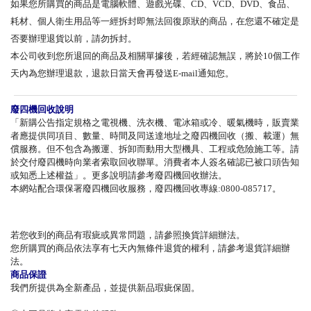
如果您所購買的商品是電腦軟體、遊戲光碟、CD、VCD、DVD、食品、
耗材、個人衛生用品等一經拆封即無法回復原狀的商品，在您還不確定是
否要辦理退貨以前，請勿拆封。
本公司收到您所退回的商品及相關單據後，若經確認無誤，將於10個工作
天內為您辦理退款，退款日當天會再發送E-mail通知您。
廢四機回收說明
「新購公告指定規格之電視機、洗衣機、電冰箱或冷、暖氣機時，販賣業
者應提供同項目、數量、時間及同送達地址之廢四機回收（搬、載運）無
償服務。但不包含為搬運、拆卸而動用大型機具、工程或危險施工等。請
於交付廢四機時向業者索取回收聯單。消費者本人簽名確認已被口頭告知
或知悉上述權益」。更多說明請參考廢四機回收辦法。
本網站配合環保署廢四機回收服務，廢四機回收專線:0800-085717。
若您收到的商品有瑕疵或異常問題，請參照換貨詳細辦法。
您所購買的商品依法享有七天內無條件退貨的權利，請參考退貨詳細辦
法。
商品保證
我們所提供為全新產品，並提供新品瑕疵保固。