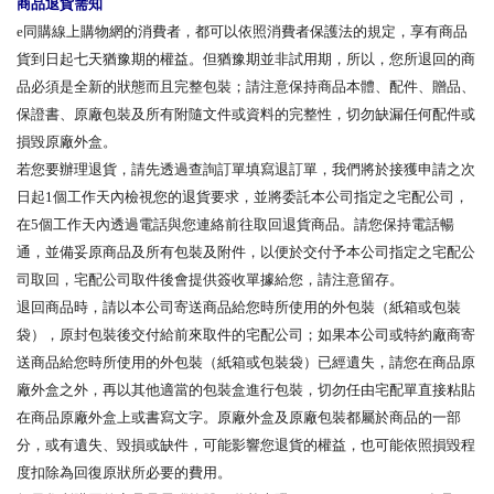
商品退貨需知
e同購線上購物網的消費者，都可以依照消費者保護法的規定，享有商品
貨到日起七天猶豫期的權益。但猶豫期並非試用期，所以，您所退回的商
品必須是全新的狀態而且完整包裝；請注意保持商品本體、配件、贈品、
保證書、原廠包裝及所有附隨文件或資料的完整性，切勿缺漏任何配件或
損毀原廠外盒。
若您要辦理退貨，請先透過查詢訂單填寫退訂單，我們將於接獲申請之次
日起1個工作天內檢視您的退貨要求，並將委託本公司指定之宅配公司，
在5個工作天內透過電話與您連絡前往取回退貨商品。請您保持電話暢
通，並備妥原商品及所有包裝及附件，以便於交付予本公司指定之宅配公
司取回，宅配公司取件後會提供簽收單據給您，請注意留存。
退回商品時，請以本公司寄送商品給您時所使用的外包裝（紙箱或包裝
袋），原封包裝後交付給前來取件的宅配公司；如果本公司或特約廠商寄
送商品給您時所使用的外包裝（紙箱或包裝袋）已經遺失，請您在商品原
廠外盒之外，再以其他適當的包裝盒進行包裝，切勿任由宅配單直接粘貼
在商品原廠外盒上或書寫文字。原廠外盒及原廠包裝都屬於商品的一部
分，或有遺失、毀損或缺件，可能影響您退貨的權益，也可能依照損毀程
度扣除為回復原狀所必要的費用。