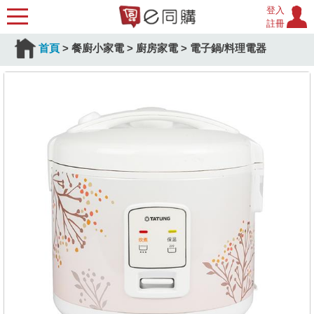
登入
註冊
首頁
>
餐廚小家電
>
廚房家電
>
電子鍋/料理電器