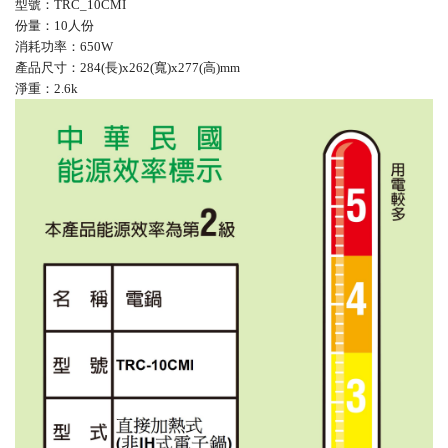
型號：TRC_10CMI
份量：10人份
消耗功率：650W
產品尺寸：284(長)x262(寬)x277(高)mm
淨重：2.6k