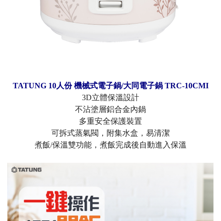
TATUNG 10人份 機械式電子鍋/大同電子鍋 TRC-10CMI
3D立體保溫設計
不沾塗層鋁合金內鍋
多重安全保護裝置
可拆式蒸氣閥，附集水盒，易清潔
煮飯/保溫雙功能，煮飯完成後自動進入保溫