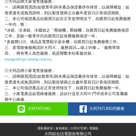
◎大同品牌大家電售後服務：
一、請將購買憑證(如發票等)與本產品保證書併存保管，以保障權益；如
發票遺失或無憑證時，則以製造號碼之出廠年度首日計算保證期限。
二、本公司保證產品自購買日起在正常使用情況下，自購買日起免費服務
一年內，惟：
*冰箱、冷凍箱、冷藏箱之「壓縮機」壓縮機，自購買日起免費服務保證
三年，其餘一般零件仍自購買日起免費服務保證一年。
*多媒體LED、液晶及電漿顯示器全機，自購買日起免費服務三年。
三、若需維修服務請於大同3C，服務資訊→線上叫修→「服務單填
寫」，將有專人為您服務，
或是聯繫本站客服信箱：
etungo@tcpc.tatung.com.tw
。
◎大同品牌小家電售後服務：
一、請將購買憑證(如發票等)與本產品保證書併存保管，以保障權益；如
發票遺失或無憑證時，則以製造號碼之出廠年度首日計算保證期限。
二、本公司保證產品在正常使用情況下，自購買日起免費服務一年。
三、小家電產品如需維修服務，請自行送至大同3C門市或本公司直屬服
務中心維修。
大同TATUNG
大同TATUNG同樂會
隱私權政策
|
會員權益
|
大同3C官網
|
電腦版
大同綜合訊電股份有限公司