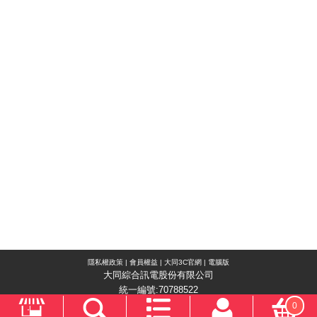
隱私權政策
|
會員權益
|
大同3C官網
|
電腦版
大同綜合訊電股份有限公司
統一編號:70788522
0