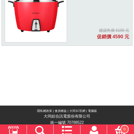
建議售價 6190 元
促銷價 4590 元
隱私權政策
|
會員權益
|
大同3C官網
|
電腦版
大同綜合訊電股份有限公司
統一編號:70788522
0