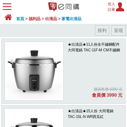
登入
註冊
首頁
>
福利品
>
出清品
>
家電出清品
排列
呈現
★出清品★11人份全不鏽鋼配件
大同電鍋 TAC-11F-M CM不鏽鋼
建議售價 5090 元
會員價 3990 元
★出清品★15人份 大同電鍋
TAC-15L-N WR西瓜紅