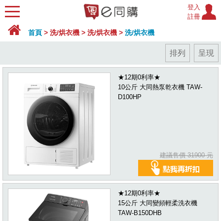
登入
註冊
首頁
>
洗/烘衣機
>
洗/烘衣機
>
洗/烘衣機
排列
呈現
★12期0利率★
10公斤 大同熱泵乾衣機 TAW-
D100HP
建議售價 31900 元
★12期0利率★
15公斤 大同變頻輕柔洗衣機
TAW-B150DHB