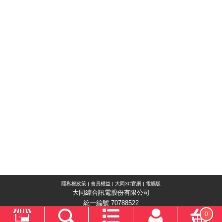
隱私權政策
|
會員權益
|
大同3C官網
|
電腦版
大同綜合訊電股份有限公司
統一編號:70788522
0