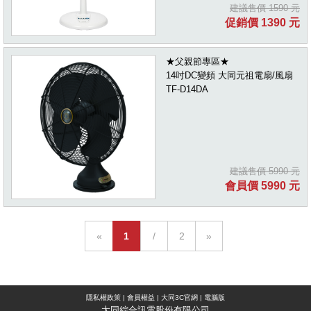
建議售價 1590 元
促銷價 1390 元
★父親節專區★
14吋DC變頻 大同元祖電扇/風扇
TF-D14DA
建議售價 5990 元
會員價 5990 元
«
1
/
2
»
隱私權政策
|
會員權益
|
大同3C官網
|
電腦版
大同綜合訊電股份有限公司