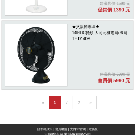
建議售價 1590 元
促銷價 1390 元
★父親節專區★
14吋DC變頻 大同元祖電扇/風扇
TF-D14DA
建議售價 5990 元
會員價 5990 元
«
1
/
2
»
隱私權政策
|
會員權益
|
大同3C官網
|
電腦版
大同綜合訊電股份有限公司