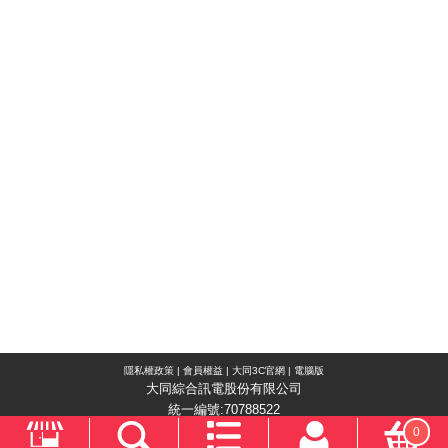
隱私權政策
|
會員權益
|
大同3C官網
|
電腦版
大同綜合訊電股份有限公司
統一編號:70788522
0