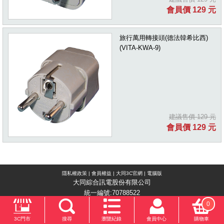
會員價 129 元
旅行萬用轉接頭(德法韓希比西)
(VITA-KWA-9)
建議售價 129 元
會員價 129 元
隱私權政策
|
會員權益
|
大同3C官網
|
電腦版
大同綜合訊電股份有限公司
統一編號:70788522
0
3C門市
搜尋
瀏覽紀錄
會員中心
購物車