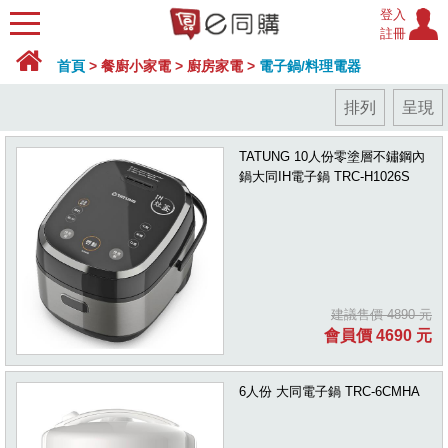
登入
註冊
首頁
>
餐廚小家電
>
廚房家電
>
電子鍋/料理電器
排列
呈現
TATUNG 10人份零塗層不鏽鋼內
鍋大同IH電子鍋 TRC-H1026S
建議售價 4890 元
會員價 4690 元
6人份 大同電子鍋 TRC-6CMHA