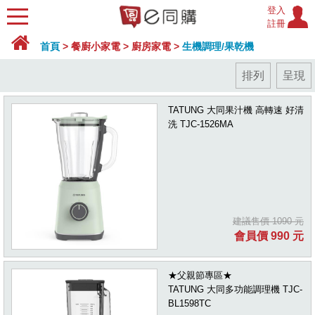
登入
註冊
首頁
>
餐廚小家電
>
廚房家電
>
生機調理/果乾機
排列
呈現
TATUNG 大同果汁機 高轉速 好清
洗 TJC-1526MA
建議售價 1090 元
會員價 990 元
★父親節專區★
TATUNG 大同多功能調理機 TJC-
BL1598TC