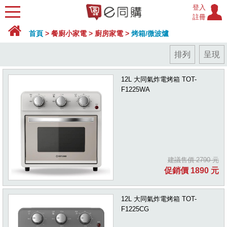
登入
註冊
首頁
>
餐廚小家電
>
廚房家電
>
烤箱/微波爐
排列
呈現
12L 大同氣炸電烤箱 TOT-
F1225WA
建議售價 2790 元
促銷價 1890 元
12L 大同氣炸電烤箱 TOT-
F1225CG