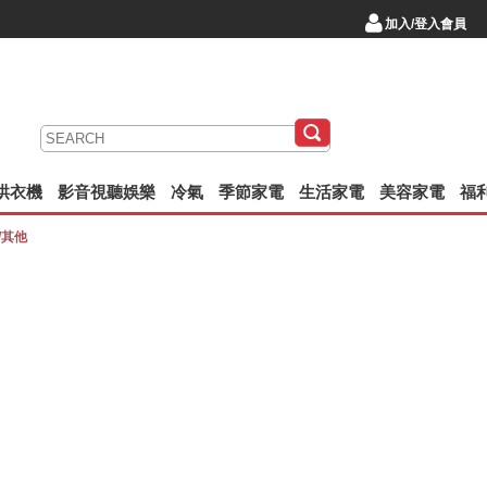
加入/登入會員
/烘衣機
影音視聽娛樂
冷氣
季節家電
生活家電
美容家電
福
/其他