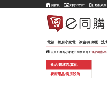
回首頁
大同3C門市
行動版網頁
電鍋
餐廚小家電
冰箱/冷凍櫃
洗
首頁
>
餐廚小家電
>
廚房家電
>
食品/鍋杯壺
食品/鍋杯壺/其他
餐廚用品/廚房設備