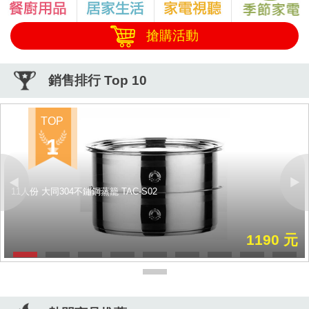
搶購活動
銷售排行 Top 10
TOP
1
11人份 大同304不鏽鋼蒸籠 TAC-S02
Previous
Next
1190 元