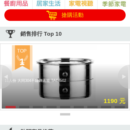
搶購活動
銷售排行 Top 10
TOP
1
11人份 大同304不鏽鋼蒸籠 TAC-S02
Previous
Next
1190 元